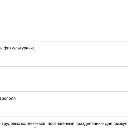
ь физкультурника
аврополя
рудовых коллективов, посвящённый празднованию Дня физкульту