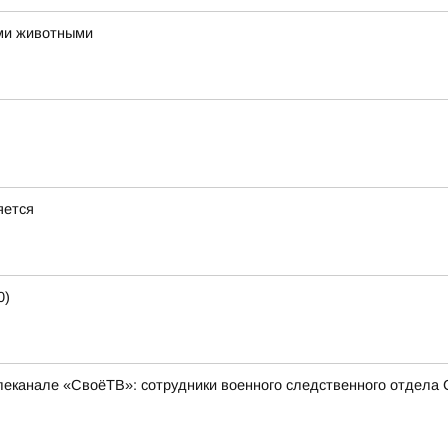
ми животными
яется
0)
еканале «СвоёТВ»: сотрудники военного следственного отдела 