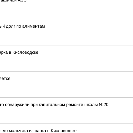
законной АЗС
ый долг по алиментам
арка в Кисловодске
яется
ого обнаружили при капитальном ремонте школы №20
его мальчика из парка в Кисловодске