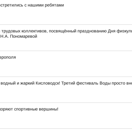
встретились с нашими ребятами
рудовых коллективов, посвящённый празднованию Дня физкульту
Н.А. Пономаревой
аврополя
 водный и жаркий Кисловодск! Третий фестиваль Воды просто вн
окоряют спортивные вершины!