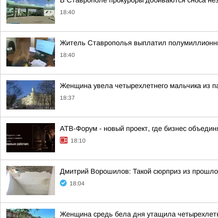
В Ставрополе прокуроры добиваются сноса не
18:40
Житель Ставрополья выплатил полумиллионн
18:40
Женщина увела четырехлетнего мальчика из п
18:37
АТВ-Форум - новый проект, где бизнес объедин
18:10
Дмитрий Ворошилов: Такой сюрприз из прошл
18:04
Женщина средь бела дня утащила четырехлетн