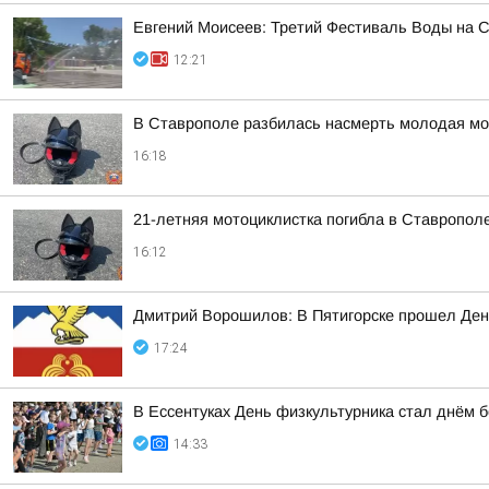
Евгений Моисеев: Третий Фестиваль Воды на Ст
12:21
В Ставрополе разбилась насмерть молодая мо
16:18
21-летняя мотоциклистка погибла в Ставропол
16:12
Дмитрий Ворошилов: В Пятигорске прошел Ден
17:24
В Ессентуках День физкультурника стал днём б
14:33