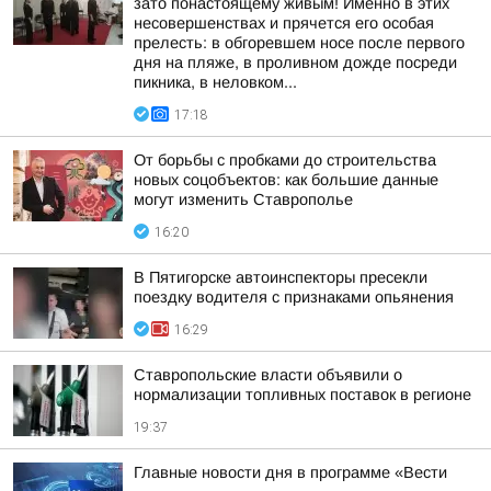
зато понастоящему живым! Именно в этих
несовершенствах и прячется его особая
прелесть: в обгоревшем носе после первого
дня на пляже, в проливном дожде посреди
пикника, в неловком...
17:18
От борьбы с пробками до строительства
новых соцобъектов: как большие данные
могут изменить Ставрополье
16:20
В Пятигорске автоинспекторы пресекли
поездку водителя с признаками опьянения
16:29
Ставропольские власти объявили о
нормализации топливных поставок в регионе
19:37
Главные новости дня в программе «Вести