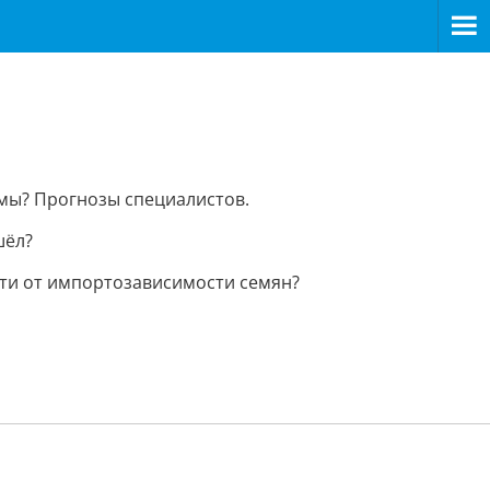
умы? Прогнозы специалистов.
шёл?
уйти от импортозависимости семян?