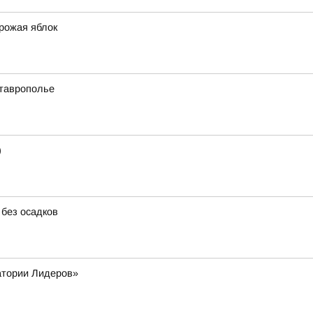
урожая яблок
Ставрополье
)
 без осадков
атории Лидеров»