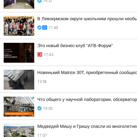
19:31
В Левокумском округе школьники прошли необ
17:49
Это новый бизнес-клуб “АТВ-Форум”
17:43
Новенький Matrice 30T, приобретенный сообщ
13:58
Что общего у научной лаборатории, обсерватор
19:05
Медведей Мишу и Гришу спасли из многолетнег
17:07