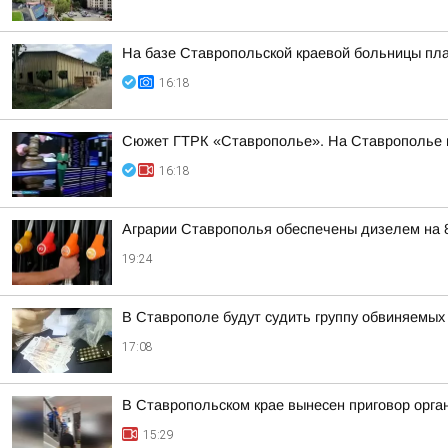
На базе Ставропольской краевой больницы пла
16:18
Сюжет ГТРК «Ставрополье». На Ставрополье пр
16:18
Аграрии Ставрополья обеспечены дизелем на 
19:24
В Ставрополе будут судить группу обвиняемых
17:08
В Ставропольском крае вынесен приговор орга
15:29