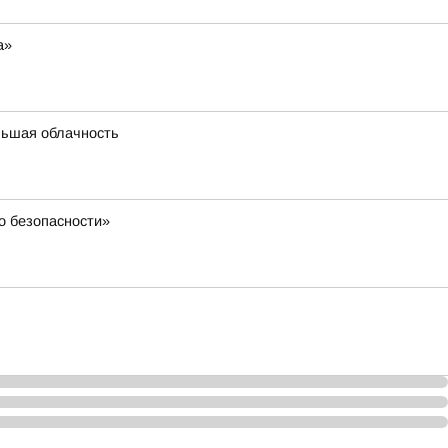
а»
льшая облачность
о безопасности»