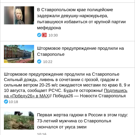
В Ставропольском крае полицейские
задержали девушку-наркокурьера,
пытавшуюся избавиться от крупной партии
мефедрона
10:30
Штормовое предупреждение продлили на
Ставрополье
10:22
Штормовое предупреждение продлили на Ставрополье
Сильный дождь, ливень в сочетании с грозой, градом и
сильным ветром 20-25 м/с ожидаются местами по краю 8, 9 и
10 августа, сообщает РСЧС. Будьте осторожны!
Подпишись
на «Победу26» в MAX
//
Победа26 — Новости Ставрополья
10:18
Первая жертва гадюки в России в этом году:
73-летний мужчина со Ставрополья
скончался от укуса змеи
10:16