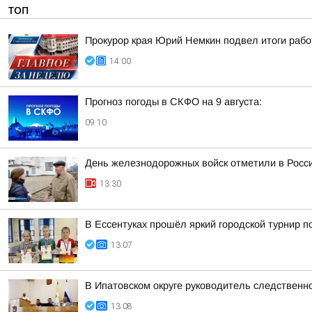
ТОП
Прокурор края Юрий Немкин подвел итоги рабо
14:00
Прогноз погоды в СКФО на 9 августа:
09:10
День железнодорожных войск отметили в Росси
13:30
В Ессентуках прошёл яркий городской турнир 
13:07
В Ипатовском округе руководитель следственн
13:08