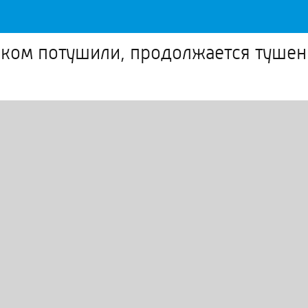
ском потушили, продолжается тушен