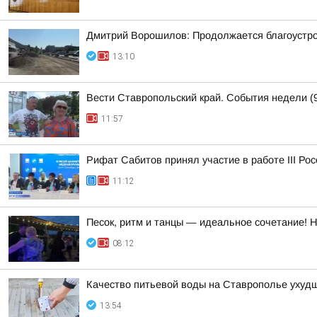
Дмитрий Ворошилов: Продолжается благоустрой
13:10
Вести Ставропольский край. События недели (9
11:57
Рифат Сабитов принял участие в работе III Ро
11:12
Песок, ритм и танцы — идеальное сочетание! 
08:12
Качество питьевой воды на Ставрополье ухудш
13:54