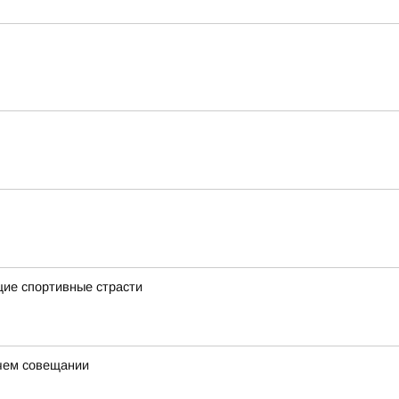
щие спортивные страсти
очем совещании