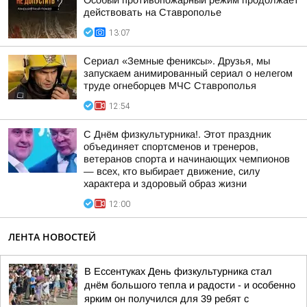
Особый противопожарный режим продолжает
действовать на Ставрополье
13:07
Сериал «Земные фениксы». Друзья, мы
запускаем анимированный сериал о нелегом
труде огнеборцев МЧС Ставрополья
12:54
С Днём физкультурника!. Этот праздник
объединяет спортсменов и тренеров,
ветеранов спорта и начинающих чемпионов
— всех, кто выбирает движение, силу
характера и здоровый образ жизни
12:00
ЛЕНТА НОВОСТЕЙ
В Ессентуках День физкультурника стал
днём большого тепла и радости - и особенно
ярким он получился для 39 ребят с