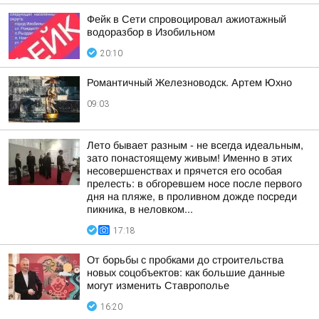
Фейк в Сети спровоцировал ажиотажный
водоразбор в Изобильном
20:10
Романтичный Железноводск. Артем Юхно
09:03
Лето бывает разным - не всегда идеальным,
зато понастоящему живым! Именно в этих
несовершенствах и прячется его особая
прелесть: в обгоревшем носе после первого
дня на пляже, в проливном дожде посреди
пикника, в неловком...
17:18
От борьбы с пробками до строительства
новых соцобъектов: как большие данные
могут изменить Ставрополье
16:20