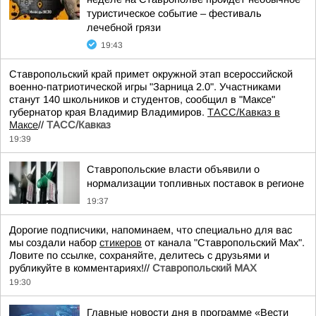
туристическое событие – фестиваль
лечебной грязи
19:43
Ставропольский край примет окружной этап всероссийской
военно-патриотической игры "Зарница 2.0". Участниками
станут 140 школьников и студентов, сообщил в "Максе"
губернатор края Владимир Владимиров.
ТАСС/Кавказ в
Максе
//
ТАСС/Кавказ
19:39
Ставропольские власти объявили о
нормализации топливных поставок в регионе
19:37
Дорогие подписчики, напоминаем, что специально для вас
мы создали набор
стикеров
от канала "Ставропольский Max".
Ловите по ссылке, сохраняйте, делитесь с друзьями и
рубликуйте в комментариях!//
Ставропольский MAX
19:30
Главные новости дня в программе «Вести