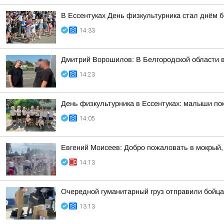
В Ессентуках День физкультурника стал днём б
14:33
Дмитрий Ворошилов: В Белгородской области 
14:23
День физкультурника в Ессентуках: малыши п
14:05
Евгений Моисеев: Добро пожаловать в мокрый,
14:13
Очередной гуманитарный груз отправили бойца
13:13