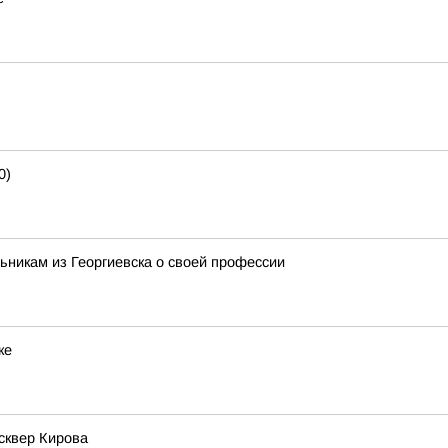
0)
никам из Георгиевска о своей профессии
ке
сквер Кирова