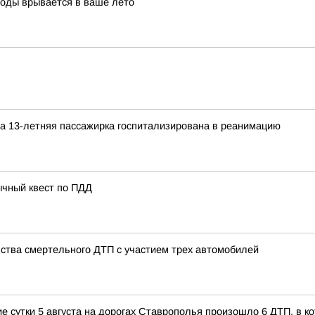
воды врывается в ваше лето
а 13-летняя пассажирка госпитализирована в реанимацию
ычный квест по ПДД
ства смертельного ДТП с участием трех автомобилей
сутки 5 августа на дорогах Ставрополья произошло 6 ДТП, в кот