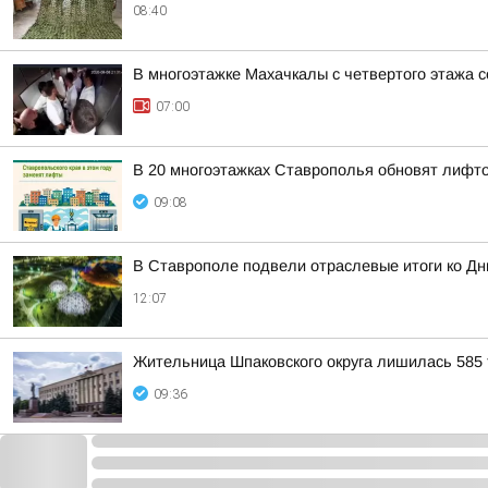
08:40
В многоэтажке Махачкалы с четвертого этажа 
07:00
В 20 многоэтажках Ставрополья обновят лифт
09:08
В Ставрополе подвели отраслевые итоги ко Дн
12:07
Жительница Шпаковского округа лишилась 585 т
09:36