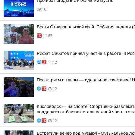
Прогноз погоды в СКФО на 9 августа:
09:10
Вести Ставропольский край. События недели (9
11:57
Рифат Сабитов принял участие в работе III Ро
11:12
Песок, ритм и танцы — идеальное сочетание! 
08:12
Кисловодск — на спорте! Спортивно-развлекат
поддержка от близких стали важной частью эти
08:12
Встретили вечер под музыку! «Музыкальное ло