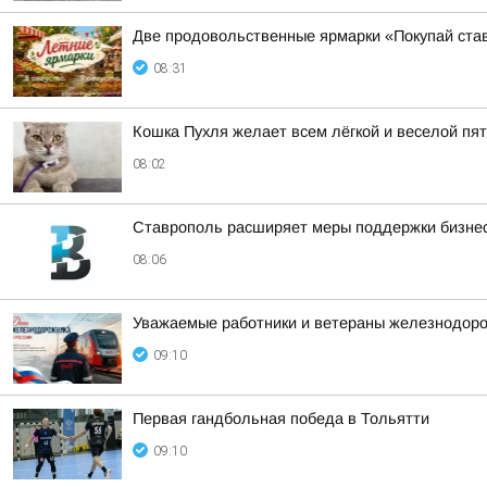
Две продовольственные ярмарки «Покупай став
08:31
Кошка Пухля желает всем лёгкой и веселой пя
08:02
Ставрополь расширяет меры поддержки бизне
08:06
Уважаемые работники и ветераны железнодоро
09:10
Первая гандбольная победа в Тольятти
09:10