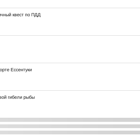
ычный квест по ПДД
рорте Ессентуки
вой гибели рыбы