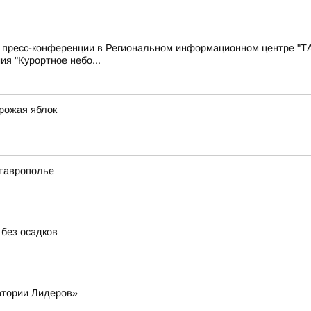
с пресс-конференции в Региональном информационном центре "Т
ия "Курортное небо...
урожая яблок
Ставрополье
 без осадков
атории Лидеров»