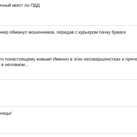
ычный квест по ПДД
онер обманул мошенников, передав с курьером пачку бумаги
то понастоящему живым! Именно в этих несовершенствах и пряче
в неловком...
тницы!