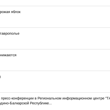
урожая яблок
Ставрополье
снижаются
)
с пресс-конференции в Региональном информационном центре "Т
дино-Балкарской Республике...