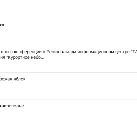
ск
с пресс-конференции в Региональном информационном центре "Т
ия "Курортное небо...
урожая яблок
Ставрополье
)