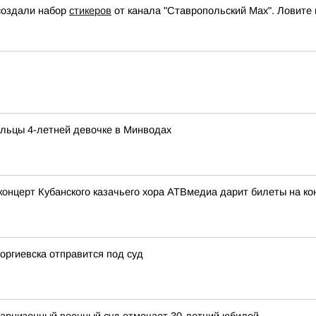
 создали набор
стикеров
от канала "Ставропольский Max". Ловите п
льцы 4-летней девочке в Минводах
церт Кубанского казачьего хора АТВмедиа дарит билеты на кон
оргиевска отправится под суд