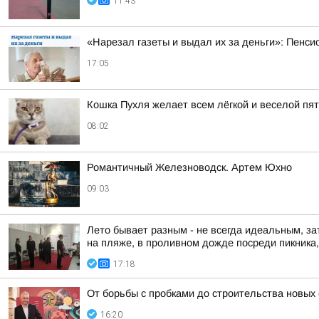
11:43
«Нарезал газеты и выдал их за деньги»: Пенси
17:05
Кошка Пухля желает всем лёгкой и веселой пя
08:02
Романтичный Железноводск. Артем Юхно
09:03
Лето бывает разным - не всегда идеальным, за
на пляже, в проливном дожде посреди пикника, 
17:18
От борьбы с пробками до строительства новых
16:20