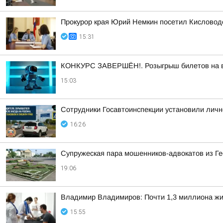
Прокурор края Юрий Немкин посетил Кисловодс
15:31
КОНКУРС ЗАВЕРШЁН!. Розыгрыш билетов на выс
15:03
Сотрудники Госавтоинспекции установили личн
16:26
Супружеская пара мошенников-адвокатов из Ге
19:06
Владимир Владимиров: Почти 1,3 миллиона жит
15:55