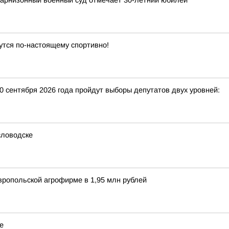
гарнизонный военный суд отмечает 30-летний юбилей
утся по-настоящему спортивно!
20 сентября 2026 года пройдут выборы депутатов двух уровней:
словодске
вропольской агрофирме в 1,95 млн рублей
е