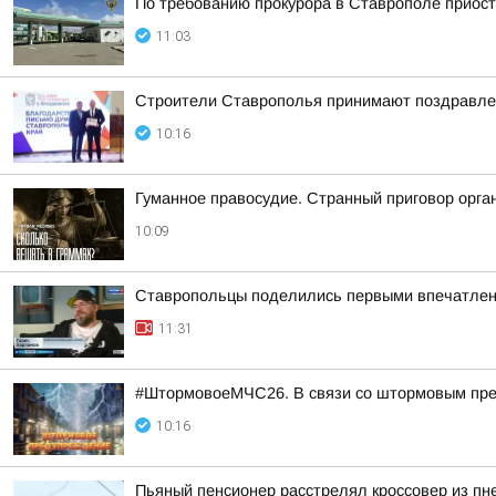
По требованию прокурора в Ставрополе приост
11:03
Строители Ставрополья принимают поздравле
10:16
Гуманное правосудие. Странный приговор орга
10:09
Ставропольцы поделились первыми впечатлен
11:31
#ШтормовоеМЧС26. В связи со штормовым пред
10:16
Пьяный пенсионер расстрелял кроссовер из пн