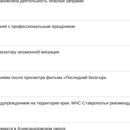
ановлена деятельность опасной заправки
ния с профессиональным праздником
низатору незаконной миграции
иями после просмотра фильма «Последний богатырь
упреждением на территории края, МЧС Ставрополья рекомендуе
евмата в Александровском округе