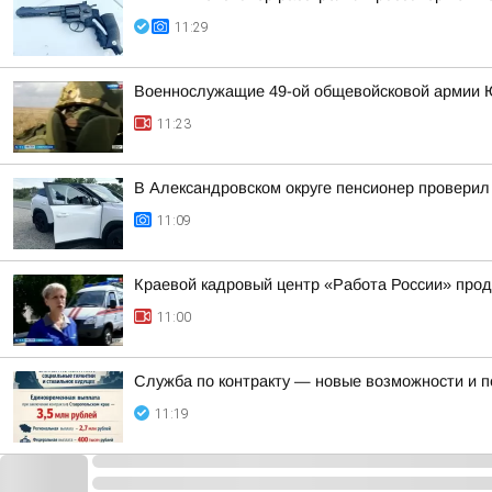
11:29
Военнослужащие 49-ой общевойсковой армии Юж
11:23
В Александровском округе пенсионер проверил
11:09
Краевой кадровый центр «Работа России» прод
11:00
Служба по контракту — новые возможности и 
11:19