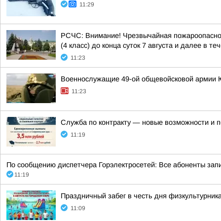
11:29
РСЧС: Внимание! Чрезвычайная пожароопасност
(4 класс) до конца суток 7 августа и далее в теч
11:23
Военнослужащие 49-ой общевойсковой армии Юж
11:23
Служба по контракту — новые возможности и 
11:19
По сообщению диспетчера Горэлектросетей: Все абоненты запи
11:19
Праздничный забег в честь дня физкультурни
11:09