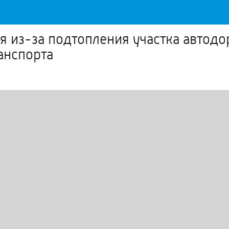
я из-за подтопления участка автод
анспорта