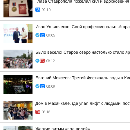
Глава Ставрополя пожелал сил и вдохновения
09:10
Иван Ульянченко: Свой профессиональный праз
09:05
Было весело! Старое озеро настолько стало я
08:12
Евгений Моисеев: Третий Фестиваль воды в Ки
08:09
Дом в Махачкале, где упал лифт с людьми, пос
08:18
Жаркие ритмы «под водой»