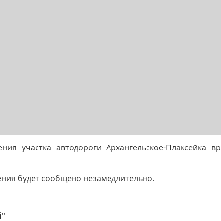
ения участка автодороги Архангельское-Плаксейка 
ения будет сообщено незамедлительно.
й"