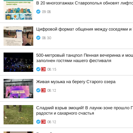
В 20 многоэтажках Ставрополья обновят лифт
09:08
Цифровой формат общения между соседями и У
08:30
500-метровый танцпол Пенная вечеринка и мощ
заполнен гостями нашего фестиваля
08:15
Живая музыка на берегу Старого озера
08:12
Сладкий взрыв эмоций! В лаунж-зоне прошло П
радости и сахарного счастья
08:12