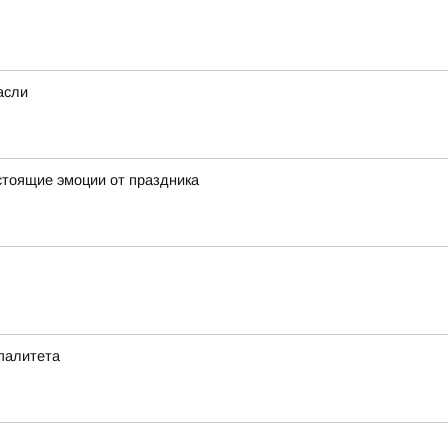
асли
стоящие эмоции от праздника
ипалитета