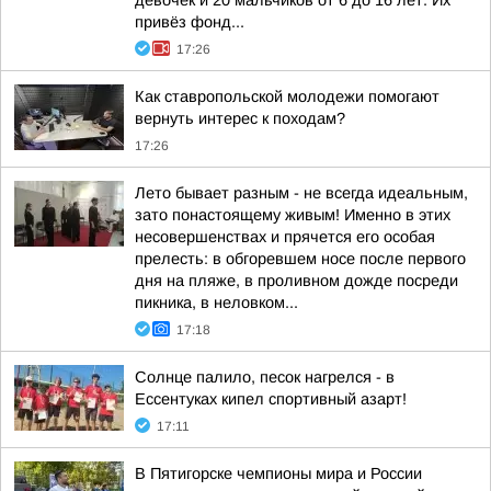
девочек и 20 мальчиков от 6 до 16 лет. Их
привёз фонд...
17:26
Как ставропольской молодежи помогают
вернуть интерес к походам?
17:26
Лето бывает разным - не всегда идеальным,
зато понастоящему живым! Именно в этих
несовершенствах и прячется его особая
прелесть: в обгоревшем носе после первого
дня на пляже, в проливном дожде посреди
пикника, в неловком...
17:18
Солнце палило, песок нагрелся - в
Ессентуках кипел спортивный азарт!
17:11
В Пятигорске чемпионы мира и России