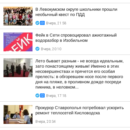
В Левокумском округе школьники прошли
необычный квест по ПДД
Вчера, 21:58
Фейк в Сети спровоцировал ажиотажный
водоразбор в Изобильном
Вчера, 20:10
Лето бывает разным - не всегда идеальным,
зато понастоящему живым! Именно в этих
несовершенствах и прячется его особая
прелесть: в обгоревшем носе после первого
дня на пляже, в проливном дожде посреди
пикника, в неловком...
Вчера, 17:18
Прокурор Ставрополья потребовал ускорить
ремонт теплосетей Кисловодска
Вчера, 20:34