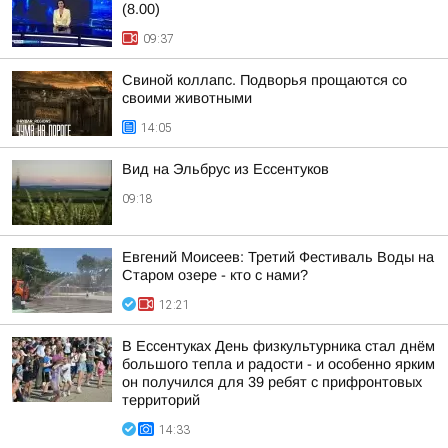
(8.00)
09:37
Свиной коллапс. Подворья прощаются со
своими животными
14:05
Вид на Эльбрус из Ессентуков
09:18
Евгений Моисеев: Третий Фестиваль Воды на
Старом озере - кто с нами?
12:21
В Ессентуках День физкультурника стал днём
большого тепла и радости - и особенно ярким
он получился для 39 ребят с прифронтовых
территорий
14:33