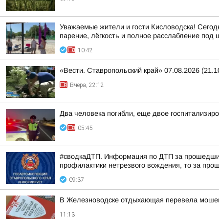
Уважаемые жители и гости Кисловодска! Сегод
парение, лёгкость и полное расслабление под шу
10:42
«Вести. Ставропольский край» 07.08.2026 (21.1
Вчера, 22:12
Два человека погибли, еще двое госпитализир
05:45
#сводкаДТП. Информация по ДТП за прошедшие 
профилактики нетрезвого вождения, то за прош
09:37
В Железноводске отдыхающая перевела мошен
11:13