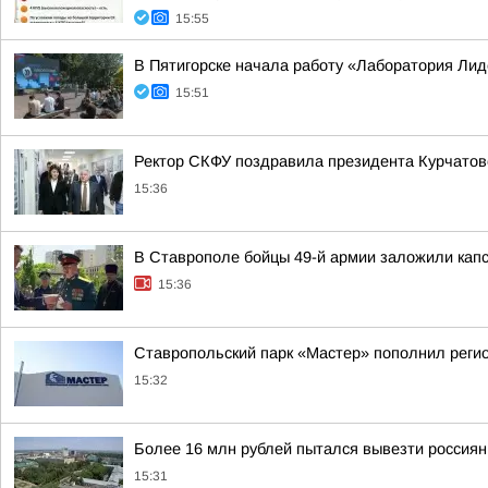
15:55
В Пятигорске начала работу «Лаборатория Ли
15:51
Ректор СКФУ поздравила президента Курчатовс
15:36
В Ставрополе бойцы 49-й армии заложили кап
15:36
Ставропольский парк «Мастер» пополнил реги
15:32
Более 16 млн рублей пытался вывезти россия
15:31