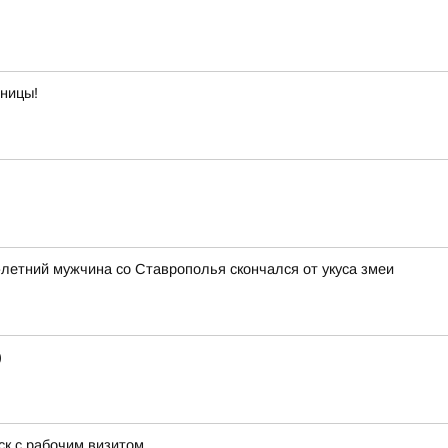
тницы!
3-летний мужчина со Ставрополья скончался от укуса змеи
)
к с рабочим визитом