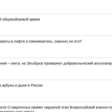
-й общевойсковой армии
каты в лифте и сомневаетесь, законно ли это?
ения – секта: на Эльбрусе проверяют добровольческий альплагер
а арбузы и дыни в России
е Ставрополье примет окружной этап Всероссийской военно-патр
дерального округа -...