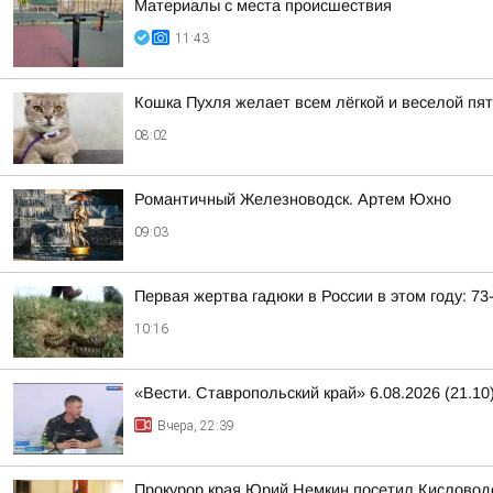
Материалы с места происшествия
11:43
Кошка Пухля желает всем лёгкой и веселой пя
08:02
Романтичный Железноводск. Артем Юхно
09:03
Первая жертва гадюки в России в этом году: 7
10:16
«Вести. Ставропольский край» 6.08.2026 (21.10
Вчера, 22:39
Прокурор края Юрий Немкин посетил Кисловодс