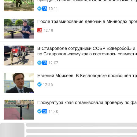
13:11
После травмирования девочки в Минводах про
12:19
В Ставрополе сотрудники СОБР «Зверобой» и 
по Ставропольскому краю состоялось совместно
12:07
Евгений Моисеев: В Кисловодске произошёл тр
12:56
Прокуратура края организовала проверку по ф
11:40