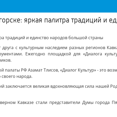
игорске: яркая палитра традиций и 
тра традиций и единство народов большой страны
г друга с культурным наследием разных регионов Кав
ментами. Ежегодно площадкой для «Диалога культур
ников.
 палаты РФ Азамат Тлисов, «Диалог Культур» - это воз
 своего народа.
дий заключается великая вдохновляющая сила нашей Роди
верном Кавказе стали представители Думы города Пя