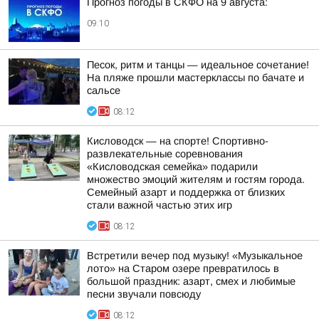
Прогноз погоды в СКФО на 9 августа:
09:10
Песок, ритм и танцы — идеальное сочетание!
На пляже прошли мастерклассы по бачате и
сальсе
08:12
Кисловодск — на спорте! Спортивно-
развлекательные соревнования
«Кисловодская семейка» подарили
множество эмоций жителям и гостям города.
Семейный азарт и поддержка от близких
стали важной частью этих игр
08:12
Встретили вечер под музыку! «Музыкальное
лото» на Старом озере превратилось в
большой праздник: азарт, смех и любимые
песни звучали повсюду
08:12