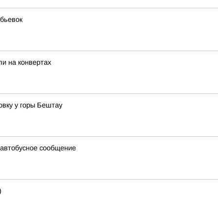
бьевок
и на конвертах
вку у горы Бештау
 автобусное сообщение
)