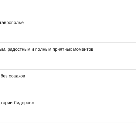
Ставрополье
плым, радостным и полным приятных моментов
 без осадков
атории Лидеров»