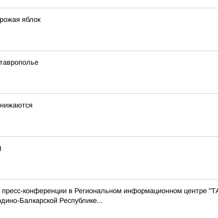
урожая яблок
Ставрополье
снижаются
)
с пресс-конференции в Региональном информационном центре "Т
дино-Балкарской Республике...