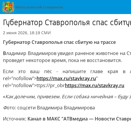
Губернатор Ставрополья спас сбиту
СМИ
2 июня 2026, 18:19
Губернатор Ставрополья спас сбитую на трассе
В
ладимир Владимиров увидел раненое животное на Ста
проведет некоторое время, пока не восстановится.
Если это ваш пёс - напишите главе края в
rel="nofollow">
https://max.ru/stavkray.ru
" targe
rel="nofollow">ttps://pr_obr
https://max.ru/stavkray.ru
«
Как долечим, привезем. Если собака ничейная – буду 
Ф
ото: соцсети Владимира Владимирова
Источник:
Канал в МАКС "АТВмедиа — Новости Ставро