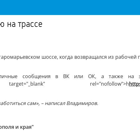
ю на трассе
ромарьевском шоссе, когда возвращался из рабочей пое
 личные сообщения в ВК или ОК, а также на 
t="_blank" rel="nofollow">h
http
заботиться сам», – написал Владимиров.
поля и края"