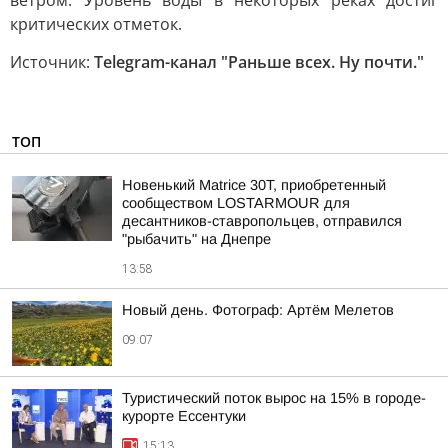
ветром. Уровень воды в некоторых реках достиг
критических отметок.
Источник:
Telegram-канал "Раньше всех. Ну почти."
ТОП
Новенький Matrice 30T, приобретенный
сообществом LOSTARMOUR для
десантников-ставропольцев, отправился
"рыбачить" на Днепре
13:58
Новый день. Фотограф: Артём Мелетов
09:07
Туристический поток вырос на 15% в городе-
курорте Ессентуки
15:13