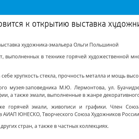
готовится к открытию выставка худо
ю выставка художника-эмальера Ольги Польшиной
от, выполненных в технике горячей художественной м
в себе хрупкость стекла, прочность металла и мощь выс
ого музея-заповедника М.Ю. Лермонтова, ул. Буачид
ии, а также эмали, выполненные в жанре декоративног
ке горячей эмали, живописи и графики. Член Союз
в АИАП ЮНЕСКО, Творческого Союза Художников Росси
ругих стран, а также в частных коллекциях.