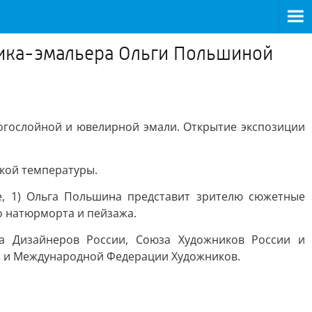
жника-эмальера Ольги Польшиной
ногослойной и ювелирной эмали. Открытие экспозиции
окой температуры.
зе, 1) Ольга Польшина представит зрителю сюжетные
о натюрморта и пейзажа.
а Дизайнеров России, Союза Художников России и
и и Международной Федерации Художников.