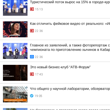
Туристический поток вырос на 15% в городе-ку
15:13
Как отличить фейковое видео от реального: «И
22:36
Главное из заявлений, а также фоторепортаж 
чемпионата по приготовлению хычинов в Кабар
22:36
Это новый бизнес-клуб “АТВ-Форум”
17:43
Что общего у научной лаборатории, обсерватор
19:05