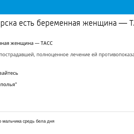
орска есть беременная женщина — 
енная женщина — ТАСС
м пострадавшей, полноценное лечение ей противопоказ
вайтесь
ополья"
о мальчика средь бела дня