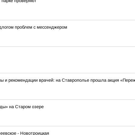
 парке проверяют
длогом проблем с мессенджером
ны и рекомендации врачей: на Ставрополье прошла акция «Пере
оды» на Старом озере
еевское - Новотроицкая