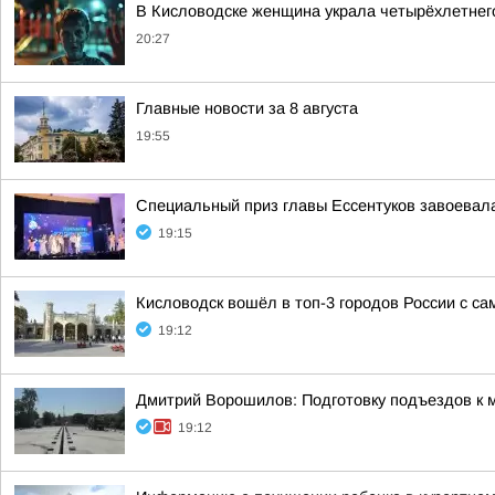
В Кисловодске женщина украла четырёхлетнег
20:27
Главные новости за 8 августа
19:55
Специальный приз главы Ессентуков завоевал
19:15
Кисловодск вошёл в топ-3 городов России с с
19:12
Дмитрий Ворошилов: Подготовку подъездов к м
19:12