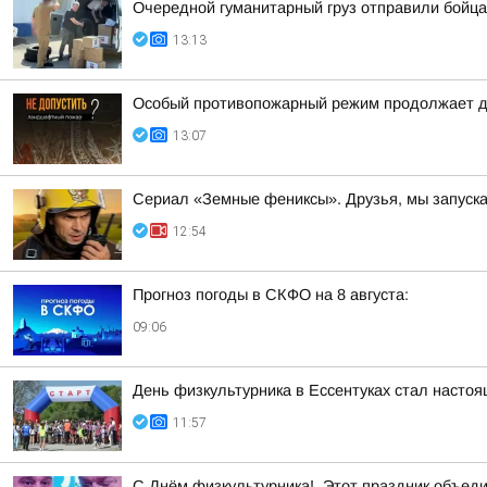
Очередной гуманитарный груз отправили бойца
13:13
Особый противопожарный режим продолжает д
13:07
Сериал «Земные фениксы». Друзья, мы запуск
12:54
Прогноз погоды в СКФО на 8 августа:
09:06
День физкультурника в Ессентуках стал насто
11:57
С Днём физкультурника!. Этот праздник объеди