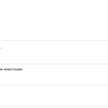
)
ми животными