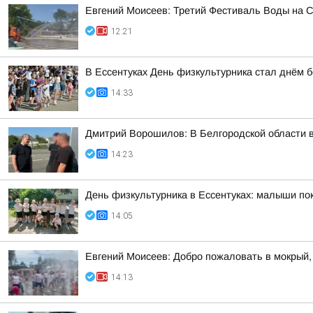
Евгений Моисеев: Третий Фестиваль Воды на Ст
12:21
В Ессентуках День физкультурника стал днём б
14:33
Дмитрий Ворошилов: В Белгородской области 
14:23
День физкультурника в Ессентуках: малыши п
14:05
Евгений Моисеев: Добро пожаловать в мокрый,
14:13