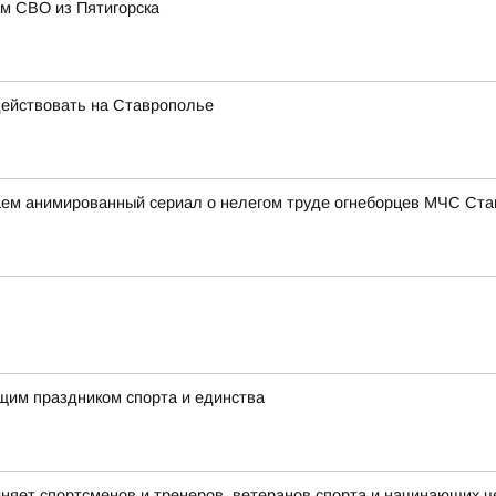
м СВО из Пятигорска
ействовать на Ставрополье
аем анимированный сериал о нелегом труде огнеборцев МЧС Ст
ящим праздником спорта и единства
няет спортсменов и тренеров, ветеранов спорта и начинающих ч