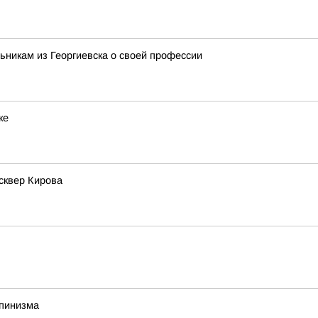
никам из Георгиевска о своей профессии
ке
сквер Кирова
пинизма