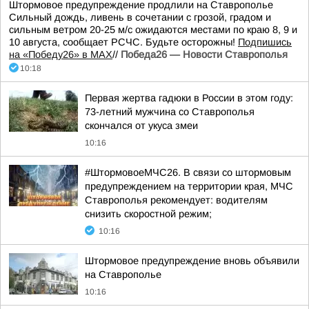
Штормовое предупреждение продлили на Ставрополье
Сильный дождь, ливень в сочетании с грозой, градом и
сильным ветром 20-25 м/с ожидаются местами по краю 8, 9 и
10 августа, сообщает РСЧС. Будьте осторожны!
Подпишись
на «Победу26» в MAX
//
Победа26 — Новости Ставрополья
10:18
Первая жертва гадюки в России в этом году:
73-летний мужчина со Ставрополья
скончался от укуса змеи
10:16
#ШтормовоеМЧС26. В связи со штормовым
предупреждением на территории края, МЧС
Ставрополья рекомендует: водителям
снизить скоростной режим;
10:16
Штормовое предупреждение вновь объявили
на Ставрополье
10:16