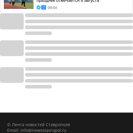
праздник отмечается 8 августа
09:04
© Лента новостей Ставрополя
Email:
info@newsstavropol.ru