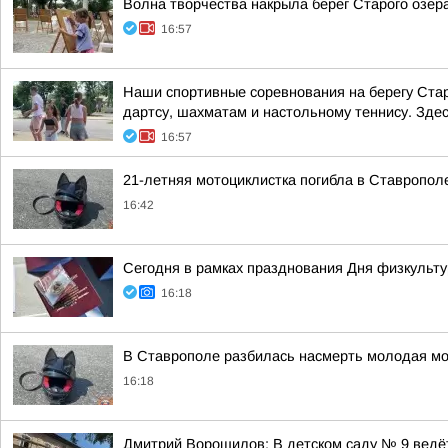
Волна творчества накрыла берег Старого озер
16:57
Наши спортивные соревнования на берегу Стар
дартсу, шахматам и настольному теннису. Здес
16:57
21-летняя мотоциклистка погибла в Ставропол
16:42
Сегодня в рамках празднования Дня физкульту
16:18
В Ставрополе разбилась насмерть молодая мо
16:18
Дмитрий Ворошилов: В детском саду № 9 ведёт