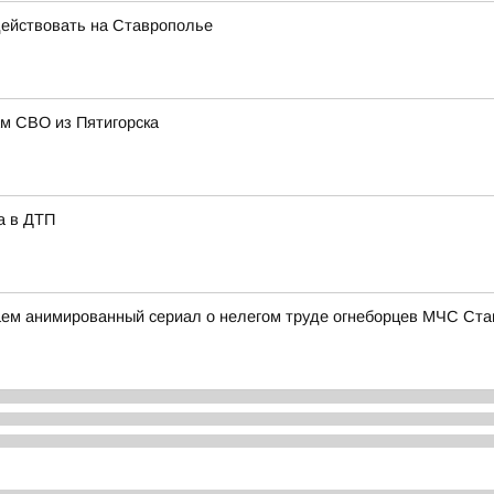
ействовать на Ставрополье
м СВО из Пятигорска
а в ДТП
аем анимированный сериал о нелегом труде огнеборцев МЧС Ст