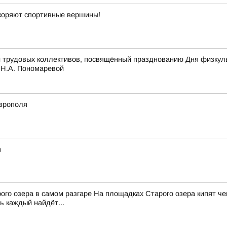
окоряют спортивные вершины!
рудовых коллективов, посвящённый празднованию Дня физкульту
Н.А. Пономаревой
аврополя
а
го озера в самом разгаре На площадках Старого озера кипят че
ь каждый найдёт...