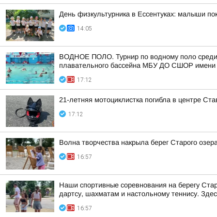
День физкультурника в Ессентуках: малыши п
14:05
ВОДНОЕ ПОЛО. Турнир по водному поло среди т
плавательного бассейна МБУ ДО СШОР имени 
17:12
21-летняя мотоциклистка погибла в центре Ст
17:12
Волна творчества накрыла берег Старого озер
16:57
Наши спортивные соревнования на берегу Старо
дартсу, шахматам и настольному теннису. Здес
16:57