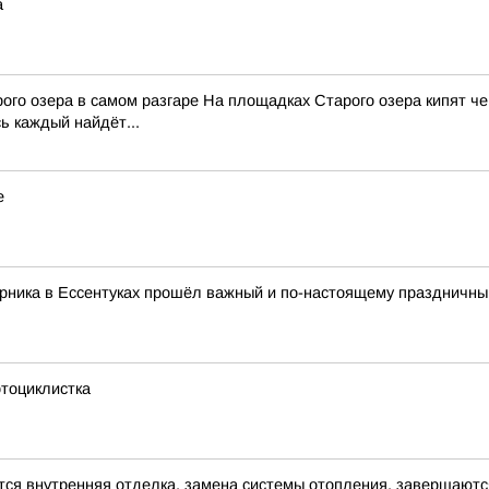
а
ого озера в самом разгаре На площадках Старого озера кипят че
ь каждый найдёт...
е
рника в Ессентуках прошёл важный и по-настоящему праздничный
тоциклистка
ся внутренняя отделка, замена системы отопления, завершаютс