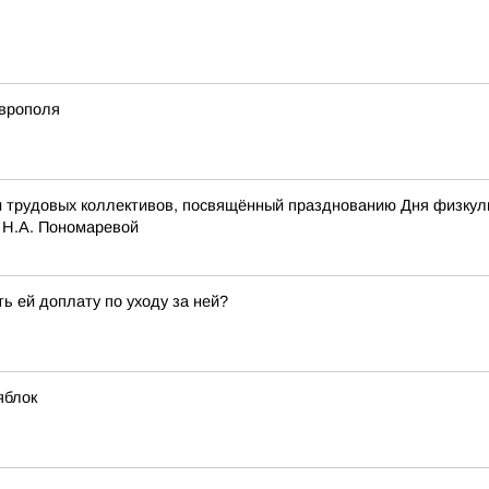
аврополя
рудовых коллективов, посвящённый празднованию Дня физкульту
 Н.А. Пономаревой
ь ей доплату по уходу за ней?
яблок