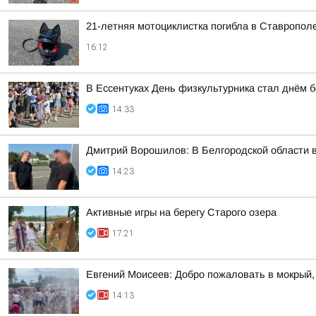
21-летняя мотоциклистка погибла в Ставропол
16:12
В Ессентуках День физкультурника стал днём б
14:33
Дмитрий Ворошилов: В Белгородской области 
14:23
Активные игры на берегу Старого озера
17:21
Евгений Моисеев: Добро пожаловать в мокрый,
14:13