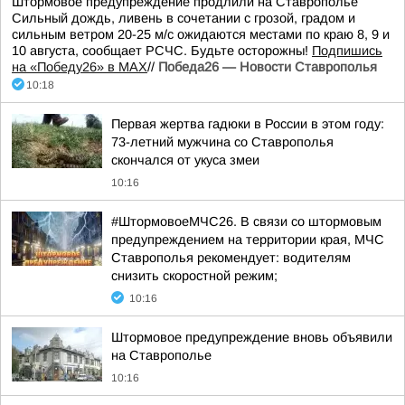
Штормовое предупреждение продлили на Ставрополье
Сильный дождь, ливень в сочетании с грозой, градом и
сильным ветром 20-25 м/с ожидаются местами по краю 8, 9 и
10 августа, сообщает РСЧС. Будьте осторожны!
Подпишись
на «Победу26» в MAX
//
Победа26 — Новости Ставрополья
10:18
Первая жертва гадюки в России в этом году:
73-летний мужчина со Ставрополья
скончался от укуса змеи
10:16
#ШтормовоеМЧС26. В связи со штормовым
предупреждением на территории края, МЧС
Ставрополья рекомендует: водителям
снизить скоростной режим;
10:16
Штормовое предупреждение вновь объявили
на Ставрополье
10:16