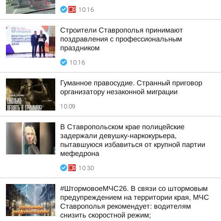
10:16
Строители Ставрополья принимают
поздравления с профессиональным
праздником
10:16
Гуманное правосудие. Странный приговор
организатору незаконной миграции
10:09
В Ставропольском крае полицейские
задержали девушку-наркокурьера,
пытавшуюся избавиться от крупной партии
мефедрона
10:30
#ШтормовоеМЧС26. В связи со штормовым
предупреждением на территории края, МЧС
Ставрополья рекомендует: водителям
снизить скоростной режим;