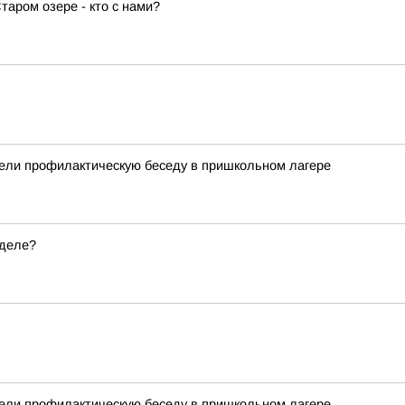
аром озере - кто с нами?
вели профилактическую беседу в пришкольном лагере
еделе?
вели профилактическую беседу в пришкольном лагере