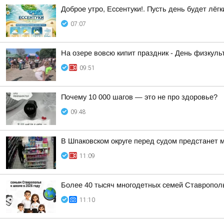
Доброе утро, Ессентуки!. Пусть день будет лёгк
07:07
На озере вовсю кипит праздник - День физкульт
09:51
Почему 10 000 шагов — это не про здоровье?
09:48
В Шпаковском округе перед судом предстанет 
11:09
Более 40 тысяч многодетных семей Ставрополь
11:10