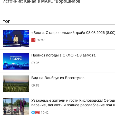
Источник:
Канал в МАКС "Ворошилов"
ТОП
«Вести. Ставропольский край» 08.08.2026 (8.00
09:37
Прогноз погоды в СКФО на 8 августа:
09:06
Вид на Эльбрус из Ессентуков
09:18
Уважаемые жители и гости Кисловодска! Сегод
парение, лёгкость и полное расслабление под шу
10:42