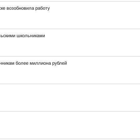
ске возобновила работу
льскими школьниками
никам более миллиона рублей