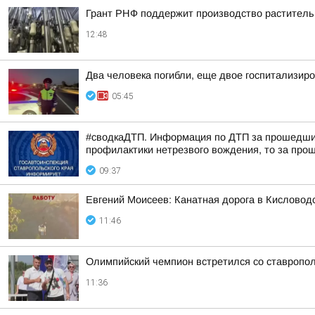
Грант РНФ поддержит производство раститель
12:48
Два человека погибли, еще двое госпитализир
05:45
#сводкаДТП. Информация по ДТП за прошедшие 
профилактики нетрезвого вождения, то за прош
09:37
Евгений Моисеев: Канатная дорога в Кисловод
11:46
Олимпийский чемпион встретился со ставропо
11:36