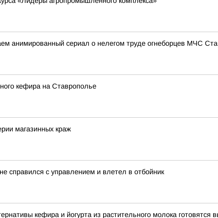
курса «Лидеры агропромышленного комплекса»
аем анимированный сериал о нелегом труде огнеборцев МЧС Ст
ного кефира на Ставрополье
ерии магазинных краж
не справился с управлением и влетел в отбойник
рнативы кефира и йогурта из растительного молока готовятся 