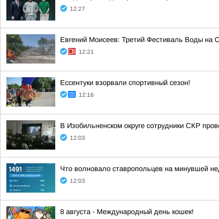
12:27
Евгений Моисеев: Третий Фестиваль Воды на Ст
12:21
Ессентуки взорвали спортивный сезон!
12:16
В Изобильненском округе сотрудники СКР про
12:03
Что волновало ставропольцев на минувшей н
12:03
8 августа - Международный день кошек!