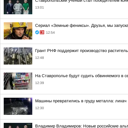
Ставропольский ученый стал победителем кон
13:01
Сериал «Земные фениксы». Друзья, мы запуск
12:54
Грант РНФ поддержит производство раститель
12:48
На Ставрополье будут судить обвиняемого в с
12:39
Машины превратились в груду металла: лихач 
12:30
Владимир Владимиров: Новые российские альте