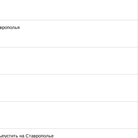
аврополья
выпустить на Ставрополье