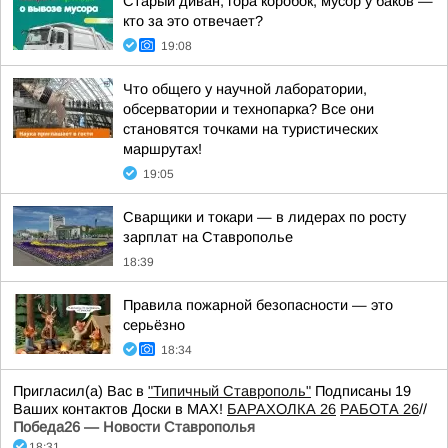
Старый диван, гора коробок, мусор у баков —
кто за это отвечает?
19:08
Что общего у научной лаборатории,
обсерватории и технопарка? Все они
становятся точками на туристических
маршрутах!
19:05
Сварщики и токари — в лидерах по росту
зарплат на Ставрополье
18:39
Правила пожарной безопасности — это
серьёзно
18:34
Пригласил(а) Вас в
"Типичный Ставрополь"
Подписаны 19
Ваших контактов Доски в МАХ!
БАРАХОЛКА 26
РАБОТА 26
//
Победа26 — Новости Ставрополья
18:31