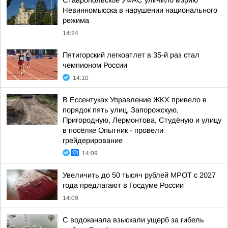
Ставропольское УФАС уличило мэрию
Невинномысска в нарушении национального
режима
14:24
Пятигорский легкоатлет в 35-й раз стал
чемпионом России
14:10
В Ессентуках Управление ЖКХ привело в
порядок пять улиц, Запорожскую,
Пригородную, Лермонтова, Студёную и улицу
в посёлке Опытник - провели
грейдерирование
14:09
Увеличить до 50 тысяч рублей МРОТ с 2027
года предлагают в Госдуме России
14:09
С водоканала взыскали ущерб за гибель