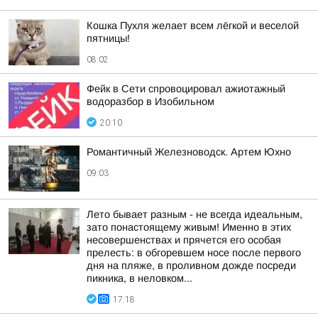
Кошка Пухля желает всем лёгкой и веселой
пятницы!
08:02
Фейк в Сети спровоцировал ажиотажный
водоразбор в Изобильном
20:10
Романтичный Железноводск. Артем Юхно
09:03
Лето бывает разным - не всегда идеальным,
зато понастоящему живым! Именно в этих
несовершенствах и прячется его особая
прелесть: в обгоревшем носе после первого
дня на пляже, в проливном дожде посреди
пикника, в неловком...
17:18