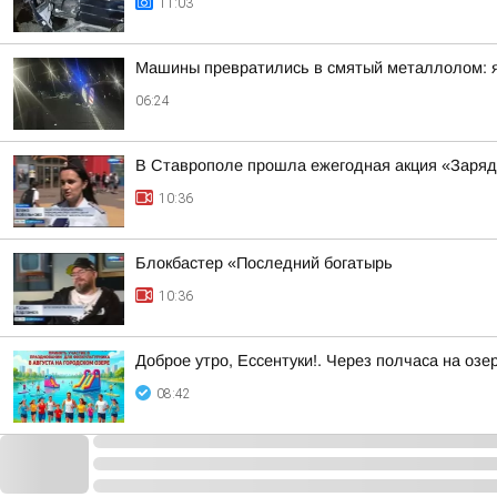
11:03
Машины превратились в смятый металлолом: яр
06:24
В Ставрополе прошла ежегодная акция «Заряд
10:36
Блокбастер «Последний богатырь
10:36
Доброе утро, Ессентуки!. Через полчаса на озе
08:42