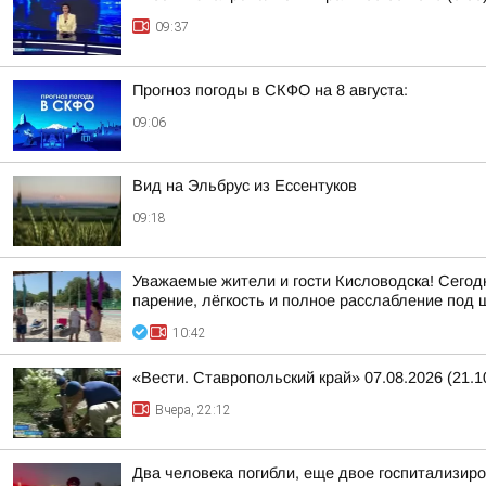
09:37
Прогноз погоды в СКФО на 8 августа:
09:06
Вид на Эльбрус из Ессентуков
09:18
Уважаемые жители и гости Кисловодска! Сегод
парение, лёгкость и полное расслабление под шу
10:42
«Вести. Ставропольский край» 07.08.2026 (21.1
Вчера, 22:12
Два человека погибли, еще двое госпитализир