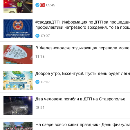
05:45
#сводкаДТП. Информация по ДТП за прошедшие 
профилактики нетрезвого вождения, то за прош
09:37
В Железноводске отдыхающая перевела мошен
11:13
Доброе утро, Ессентуки!. Пусть день будет лёгк
07:07
Два человека погибли в ДТП на Ставрополье
08:54
На озере вовсю кипит праздник - День физкульт