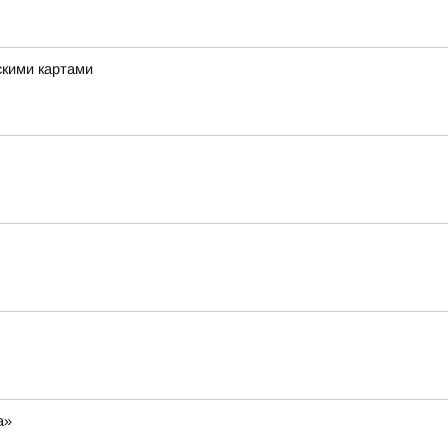
скими картами
а»