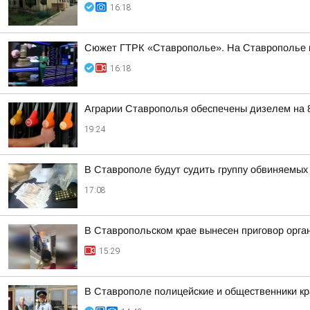
16:18
Сюжет ГТРК «Ставрополье». На Ставрополье пр
16:18
Аграрии Ставрополья обеспечены дизелем на 
19:24
В Ставрополе будут судить группу обвиняемых
17:08
В Ставропольском крае вынесен приговор орга
15:29
В Ставрополе полицейские и общественники кр