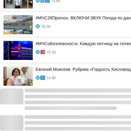
14:48
#МЧС26Прогноз. ВКЛЮЧИ ЗВУК Погода по данн
18:06
#МЧСоБезопасности. Каждую пятницу на телека
19:33
Евгений Моисеев: Рубрика «Гордость Кисловод
14:39