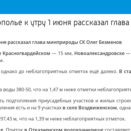
полье к утру 1 июня рассказал гла
юня рассказал глава минприроды СК Олег Безменов
е Красногвардейском
— 15 мм,
Новоалександровске
— 
м.
однако до неблагоприятных отметок ещё далеко.
В ст
 воды 380-50, что на 1,47 м ниже отметки неблагоприят
ть подтопления приусадебных участков и жилых строе
ления есть и на 9 участках
в селе Воздвиженском
, одн
97,43 м, что на 1,39 м ниже неблагоприятных отметок.
ке
. Приток
в Отказненском водохранилище
составляет 