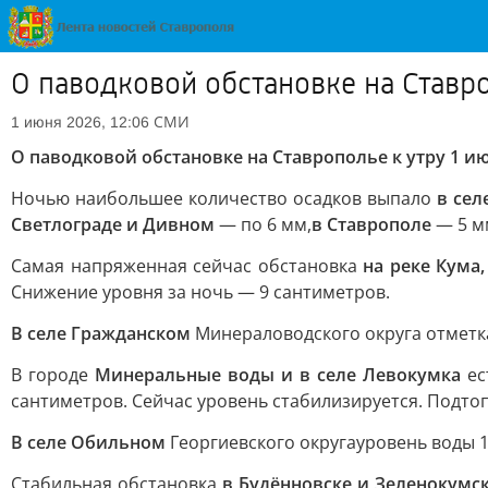
О паводковой обстановке на Ставро
СМИ
1 июня 2026, 12:06
О паводковой обстановке на Ставрополье к утру 1 и
Ночью наибольшее количество осадков выпало
в сел
Светлограде и Дивном
— по 6 мм,
в Ставрополе
— 5 м
Самая напряженная сейчас обстановка
на реке Кума,
Снижение уровня за ночь — 9 сантиметров.
В селе Гражданском
Минераловодского округа отметка
В городе
Минеральные воды и в селе Левокумка
ес
сантиметров. Сейчас уровень стабилизируется. Подтоп
В селе Обильном
Георгиевского округа
уровень воды 1
Стабильная обстановка
в Будённовске и Зеленокумс