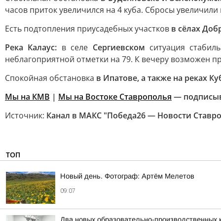
часов приток увеличился на 4 куба. Сбросы увеличили 
Есть подтопления приусадебных участков
в сёлах Доб
Река Калаус:
в селе
Сергиевском
ситуация стабиль
неблагоприятной отметки на 79. К вечеру возможен п
Спокойная обстановка
в Ипатове, а также на реках Ку
Мы на КМВ
|
Мы на Востоке Ставрополья
— подписы
Источник:
Канал в МАКС "Победа26 — Новости Ставр
ТОП
Новый день. Фотограф: Артём Мелетов
09:07
Два новых образовательно-производственных к