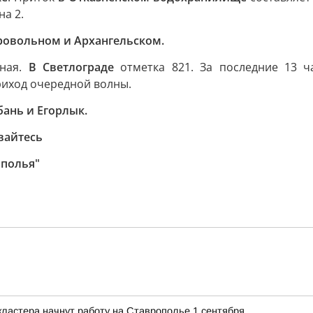
на 2.
ровольном и Архангельском.
ная.
В Светлограде
отметка 821. За последние 13 ч
риход очередной волны.
бань и Егорлык.
вайтесь
ополья"
ластера начнут работу на Ставрополье 1 сентября