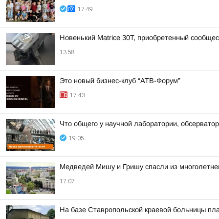
17:49
Новенький Matrice 30T, приобретенный сообщ
13:58
Это новый бизнес-клуб “АТВ-Форум”
17:43
Что общего у научной лаборатории, обсерватор
19:05
Медведей Мишу и Гришу спасли из многолетнег
17:07
На базе Ставропольской краевой больницы пла