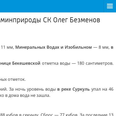
ва минприроды СК Олег Безменов
11 мм,
Минеральных Водах и Изобильном
— 8 мм,
в
анице Бекешевской
отметка воды — 180 сантиметров.
ных отметок.
ний. За ночь уровень воды
в реке Суркуль
упал на 46
ако в дома вода не зашла.
88 кубов в секунду. Сброс — 77 кубов. За последние 13