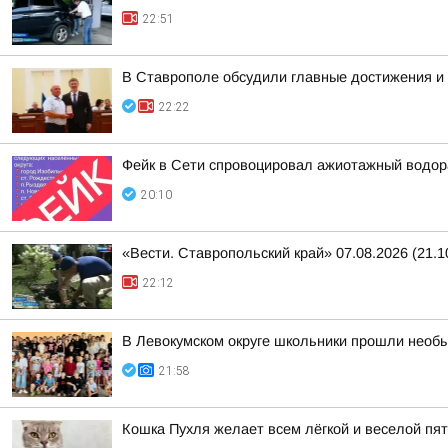
22:51
В Ставрополе обсудили главные достижения и 
22:22
Фейк в Сети спровоцировал ажиотажный водор
20:10
«Вести. Ставропольский край» 07.08.2026 (21.1
22:12
В Левокумском округе школьники прошли необ
21:58
Кошка Пухля желает всем лёгкой и веселой пя