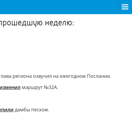
а прошедшую неделю:
глава региона озвучил на ежегодном Послании.
изменил
маршрут №32А.
епили
дамбы песком.