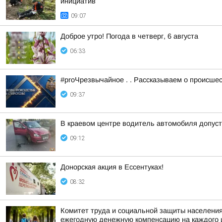
инициатив
09:07
Доброе утро! Погода в четверг, 6 августа
06:33
#proЧрезвычайное . . Рассказываем о происше
09:37
В краевом центре водитель автомобиля допус
09:12
Донорская акция в Ессентуках!
08:32
Комитет труда и социальной защиты населения
ежегодную денежную компенсацию на каждого