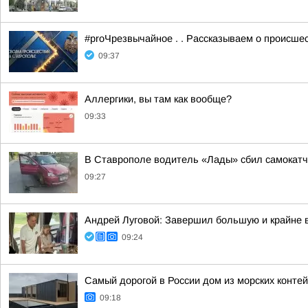
#proЧрезвычайное . . Рассказываем о происше
09:37
Аллергики, вы там как вообще?
09:33
В Ставрополе водитель «Лады» сбил самокатч
09:27
Андрей Луговой: Завершил большую и крайне в
09:24
Самый дорогой в России дом из морских конте
09:18