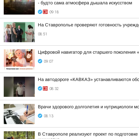
- будто сама атмосфера дышала искусством
09:18
На Ставрополье проверяют готовность учрежде
08:51
Цифровой навигатор для старшего поколения 
09:07
На автодороге «КАВКАЗ» устанавливаются обс
08:32
Врачи здорового долголетия и нутрициологи мо
08:13
В Ставрополе реализуют проект по подготовке