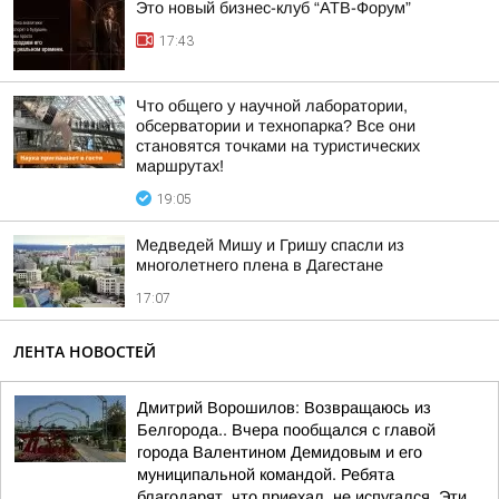
Это новый бизнес-клуб “АТВ-Форум”
17:43
Что общего у научной лаборатории,
обсерватории и технопарка? Все они
становятся точками на туристических
маршрутах!
19:05
Медведей Мишу и Гришу спасли из
многолетнего плена в Дагестане
17:07
ЛЕНТА НОВОСТЕЙ
Дмитрий Ворошилов: Возвращаюсь из
Белгорода.. Вчера пообщался с главой
города Валентином Демидовым и его
муниципальной командой. Ребята
благодарят, что приехал, не испугался. Эти