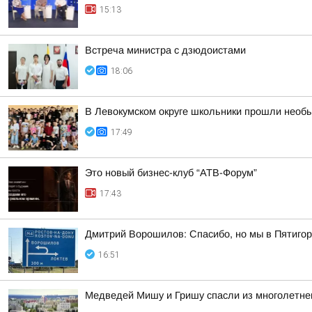
15:13
Встреча министра с дзюдоистами
18:06
В Левокумском округе школьники прошли необ
17:49
Это новый бизнес-клуб “АТВ-Форум”
17:43
Дмитрий Ворошилов: Спасибо, но мы в Пятигор
16:51
Медведей Мишу и Гришу спасли из многолетнег