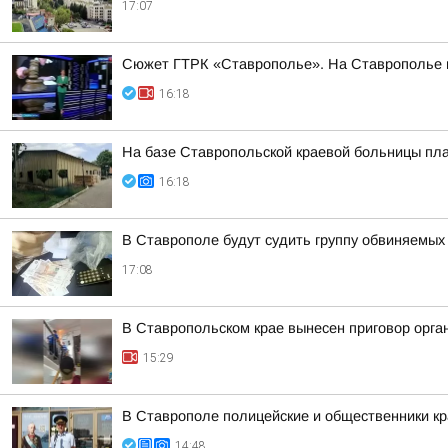
17:07
Сюжет ГТРК «Ставрополье». На Ставрополье пр
16:18
На базе Ставропольской краевой больницы пла
16:18
В Ставрополе будут судить группу обвиняемых
17:08
В Ставропольском крае вынесен приговор орга
15:29
В Ставрополе полицейские и общественники кр
14:48