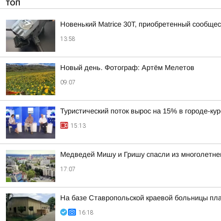
ТОП
Новенький Matrice 30T, приобретенный сообщ
13:58
Новый день. Фотограф: Артём Мелетов
09:07
Туристический поток вырос на 15% в городе-ку
15:13
Медведей Мишу и Гришу спасли из многолетнег
17:07
На базе Ставропольской краевой больницы пла
16:18