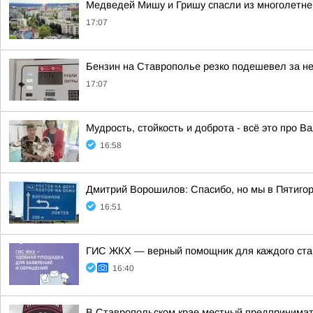
Медведей Мишу и Гришу спасли из многолетнег
17:07
Бензин на Ставрополье резко подешевел за н
17:07
Мудрость, стойкость и доброта - всё это про В
16:58
Дмитрий Ворошилов: Спасибо, но мы в Пятигор
16:51
ГИС ЖКХ — верный помощник для каждого ст
16:40
В Ставропольском крае местный предпринимат