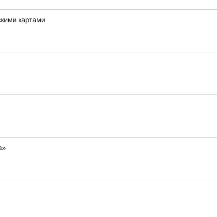
скими картами
а»