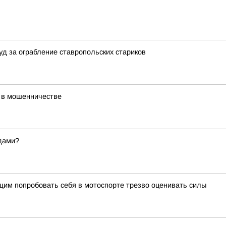
уд за ограбление ставропольских стариков
х в мошенничестве
одами?
им попробовать себя в мотоспорте трезво оценивать силы