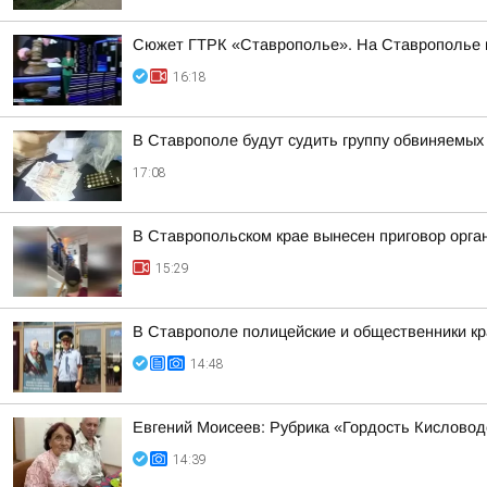
Сюжет ГТРК «Ставрополье». На Ставрополье пр
16:18
В Ставрополе будут судить группу обвиняемых
17:08
В Ставропольском крае вынесен приговор орга
15:29
В Ставрополе полицейские и общественники кр
14:48
Евгений Моисеев: Рубрика «Гордость Кисловод
14:39