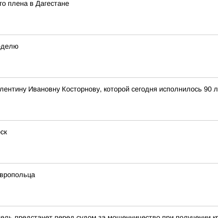
о плена в Дагестане
еделю
алентину Ивановну Косторнову, которой сегодня исполнилось 90 л
ск
авропольца
ель предстанет перед судом за мошенничество при получении к