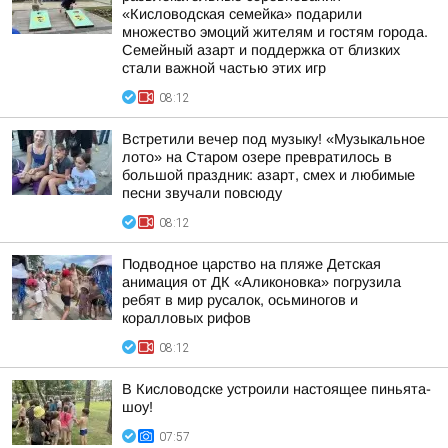
«Кисловодская семейка» подарили
множество эмоций жителям и гостям города.
Семейный азарт и поддержка от близких
стали важной частью этих игр
08:12
Встретили вечер под музыку! «Музыкальное
лото» на Старом озере превратилось в
большой праздник: азарт, смех и любимые
песни звучали повсюду
08:12
Подводное царство на пляже Детская
анимация от ДК «Аликоновка» погрузила
ребят в мир русалок, осьминогов и
коралловых рифов
08:12
В Кисловодске устроили настоящее пиньята-
шоу!
07:57