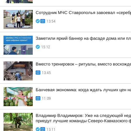
Сотрудник МЧС Ставрополья завоевал «серебр
13:54
Заметили яркий баннер на фасаде дома или пла
15:12
Вместо тренировок – ритуалы, вместо восхожд
13:45
Бахчевая экономика: когда ждать лучших цен н
11:09
Владимир Владимиров: Уже на следующей недел
приедут лучшие команды Северо-Кавказского фе
13:11