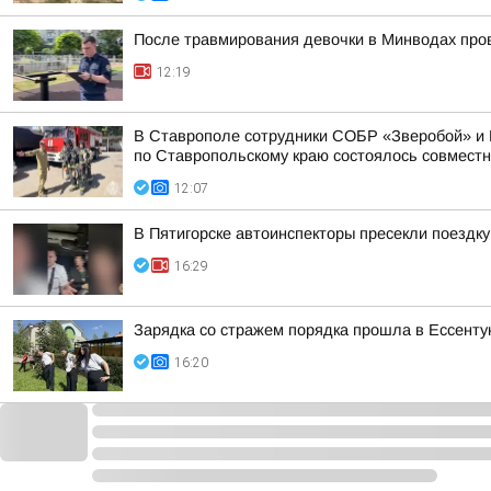
После травмирования девочки в Минводах про
12:19
В Ставрополе сотрудники СОБР «Зверобой» и 
по Ставропольскому краю состоялось совместно
12:07
В Пятигорске автоинспекторы пресекли поездк
16:29
Зарядка со стражем порядка прошла в Ессенту
16:20