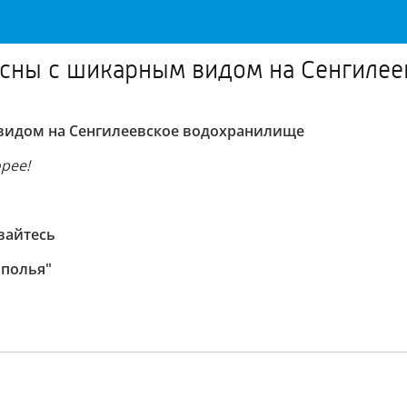
сны с шикарным видом на Сенгиле
видом на Сенгилеевское водохранилище
рее!
вайтесь
ополья"