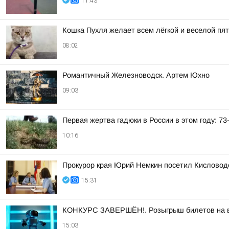
11:43
Кошка Пухля желает всем лёгкой и веселой пя
08:02
Романтичный Железноводск. Артем Юхно
09:03
Первая жертва гадюки в России в этом году: 7
10:16
Прокурор края Юрий Немкин посетил Кисловодс
15:31
КОНКУРС ЗАВЕРШЁН!. Розыгрыш билетов на выс
15:03