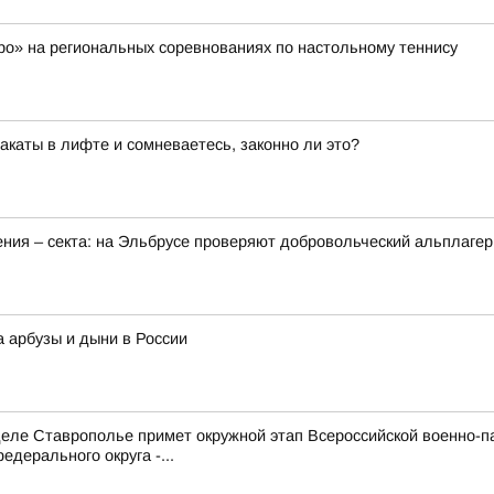
о» на региональных соревнованиях по настольному теннису
каты в лифте и сомневаетесь, законно ли это?
ения – секта: на Эльбрусе проверяют добровольческий альплагер
а арбузы и дыни в России
е Ставрополье примет окружной этап Всероссийской военно-патр
дерального округа -...